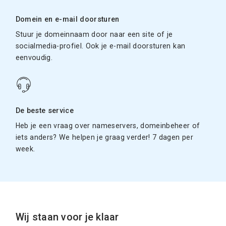
Domein en e-mail doorsturen
Stuur je domeinnaam door naar een site of je
socialmedia-profiel. Ook je e-mail doorsturen kan
eenvoudig.
De beste service
Heb je een vraag over nameservers, domeinbeheer of
iets anders? We helpen je graag verder! 7 dagen per
week.
Wij staan voor je klaar