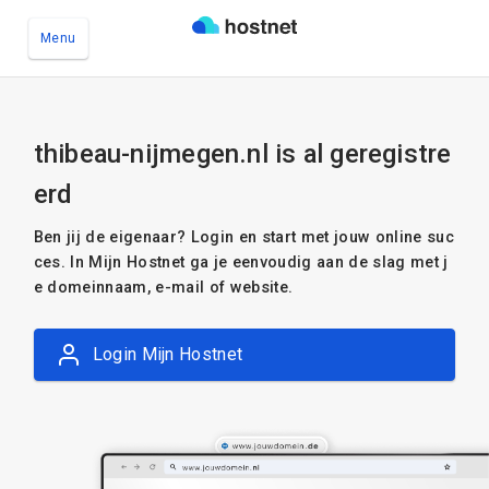
Menu
Ga naar de hoofdinhoud
thibeau-nijmegen.nl is al geregistre
erd
Ben jij de eigenaar? Login en start met jouw online suc
ces. In Mijn Hostnet ga je eenvoudig aan de slag met j
e domeinnaam, e-mail of website.
Login Mijn Hostnet