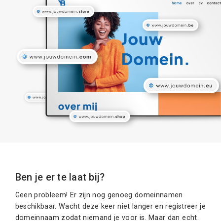
Ben je er te laat bij?
Geen probleem! Er zijn nog genoeg domeinnamen
beschikbaar. Wacht deze keer niet langer en registreer je
domeinnaam zodat niemand je voor is. Maar dan echt.